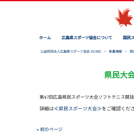
ホーム
広島県スポーツ協会について
国民
公益財団法人広島県スポーツ協会 HOME
>
新着情報
>
県
県民大
第47回広島県民スポーツ大会ソフトテニス競
詳細は
≪県民スポーツ大会≫
をご確認くだ
« 前のページ