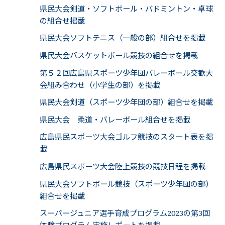
県民大会剣道・ソフトボール・バドミントン・卓球
の組合せ掲載
県民大会ソフトテニス（一般の部）組合せを掲載
県民大会バスケットボール競技の組合せを掲載
第５２回広島県スポーツ少年団バレーボール交歓大
会組み合わせ（小学生の部）を掲載
県民大会剣道（スポーツ少年団の部）組合せを掲載
県民大会 柔道・バレーボール組合せを掲載
広島県民スポーツ大会ゴルフ競技のスタート表を掲
載
広島県民スポーツ大会陸上競技の競技日程を掲載
県民大会ソフトボール競技（スポーツ少年団の部）
組合せを掲載
スーパージュニア選手育成プログラム2023の第3回