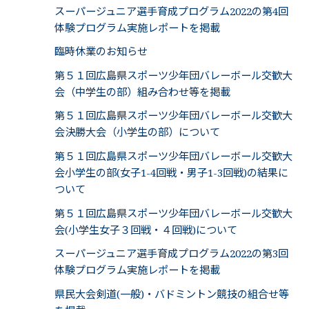
スーパージュニア選手育成プログラム2022の第4回
体験プログラム実施レポートを掲載
臨時休業のお知らせ
第５１回広島県スポーツ少年団バレーボール交歓大
会（中学生の部）組み合わせ等を掲載
第５１回広島県スポーツ少年団バレーボール交歓大
会決勝大会（小学生の部）について
第５１回広島県スポーツ少年団バレーボール交歓大
会小学生の部(女子1-4回戦・男子1-3回戦)の結果に
ついて
第５１回広島県スポーツ少年団バレーボール交歓大
会(小学生女子３回戦・４回戦)について
スーパージュニア選手育成プログラム2022の第3回
体験プログラム実施レポートを掲載
県民大会剣道(一般)・バドミントン競技の組合せ等