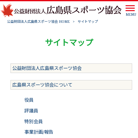
MENU
公益財団法人広島県スポーツ協会 HOME
>
サイトマップ
サイトマップ
公益財団法人広島県スポーツ協会
広島県スポーツ協会について
役員
評議員
特別会員
事業計画/報告