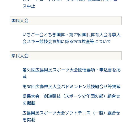
ス中止
国民大会
いちご一会とちぎ国体・第77回国民体育大会冬季大
会スキー競技会参加に係るPCR検査等について
県民大会
第51回広島県民スポーツ大会開催要項・申込書を掲
載
第50回広島県民大会バドミントン競技組合せ等掲載
県民大会 剣道競技（スポーツ少年団の部）組合せ
を掲載
広島県民スポーツ大会ソフトテニス（一般）組合せ
を掲載