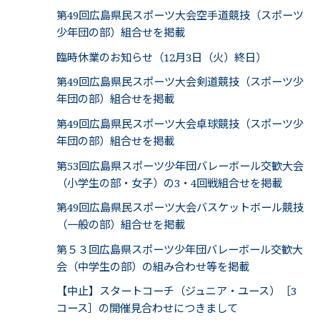
第49回広島県民スポーツ大会空手道競技（スポーツ
少年団の部）組合せを掲載
臨時休業のお知らせ（12月3日（火）終日）
第49回広島県民スポーツ大会剣道競技（スポーツ少
年団の部）組合せを掲載
第49回広島県民スポーツ大会卓球競技（スポーツ少
年団の部）組合せを掲載
第53回広島県スポーツ少年団バレーボール交歓大会
（小学生の部・女子）の3・4回戦組合せを掲載
第49回広島県民スポーツ大会バスケットボール競技
（一般の部）組合せを掲載
第５３回広島県スポーツ少年団バレーボール交歓大
会（中学生の部）の組み合わせ等を掲載
【中止】スタートコーチ（ジュニア・ユース）［3
コース］の開催見合わせにつきまして