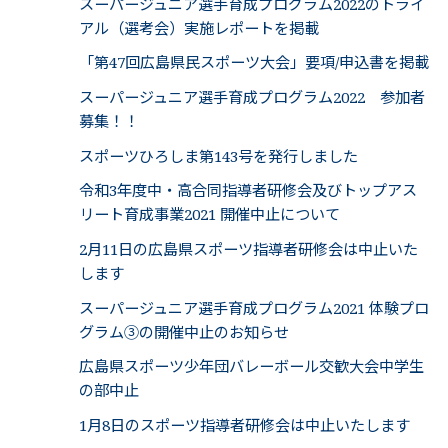
スーパージュニア選手育成プログラム2022のトライ
アル（選考会）実施レポートを掲載
「第47回広島県民スポーツ大会」要項/申込書を掲載
スーパージュニア選手育成プログラム2022 参加者
募集！！
スポーツひろしま第143号を発行しました
令和3年度中・高合同指導者研修会及びトップアス
リート育成事業2021 開催中止について
2月11日の広島県スポーツ指導者研修会は中止いた
します
スーパージュニア選手育成プログラム2021 体験プロ
グラム③の開催中止のお知らせ
広島県スポーツ少年団バレーボール交歓大会中学生
の部中止
1月8日のスポーツ指導者研修会は中止いたします