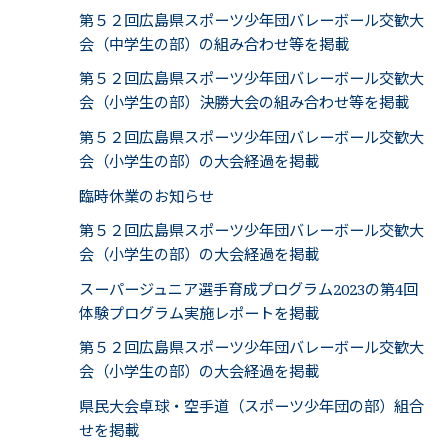
第５２回広島県スポーツ少年団バレーボール交歓大
会（中学生の部）の組み合わせ等を掲載
第５２回広島県スポーツ少年団バレーボール交歓大
会（小学生の部）決勝大会の組み合わせ等を掲載
第５２回広島県スポーツ少年団バレーボール交歓大
会（小学生の部）の大会経過を掲載
臨時休業のお知らせ
第５２回広島県スポーツ少年団バレーボール交歓大
会（小学生の部）の大会経過を掲載
スーパージュニア選手育成プログラム2023の第4回
体験プログラム実施レポートを掲載
第５２回広島県スポーツ少年団バレーボール交歓大
会（小学生の部）の大会経過を掲載
県民大会卓球・空手道（スポーツ少年団の部）組合
せを掲載