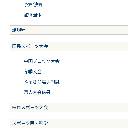
予算/決算
加盟団体
諸規程
国民スポーツ大会
中国ブロック大会
冬季大会
ふるさと選手制度
過去大会結果
県民スポーツ大会
スポーツ医・科学