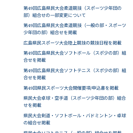
第49回広島県民大会柔道競技（スポーツ少年団の
部）組合せの一部変更について
第49回広島県民大会柔道競技（一般の部・スポーツ
少年団の部）組合せを掲載
広島県民スポーツ大会陸上競技の競技日程を掲載
第49回広島県民大会ソフトボール（スポ少の部）組
合せを掲載
第49回広島県民大会ソフトテニス（スポ少の部）組
合せを掲載
第49回県民スポーツ大会開催要項/申込書を掲載
県民大会卓球・空手道（スポーツ少年団の部）組合
せを掲載
県民大会剣道・ソフトボール・バドミントン・卓球
の組合せ掲載