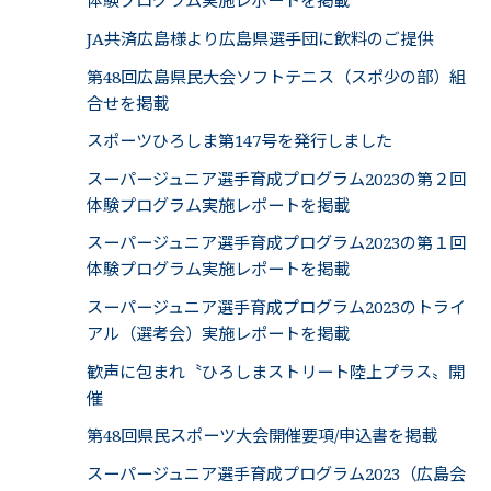
体験プログラム実施レポートを掲載
JA共済広島様より広島県選手団に飲料のご提供
第48回広島県民大会ソフトテニス（スポ少の部）組
合せを掲載
スポーツひろしま第147号を発行しました
スーパージュニア選手育成プログラム2023の第２回
体験プログラム実施レポートを掲載
スーパージュニア選手育成プログラム2023の第１回
体験プログラム実施レポートを掲載
スーパージュニア選手育成プログラム2023のトライ
アル（選考会）実施レポートを掲載
歓声に包まれ〝ひろしまストリート陸上プラス〟開
催
第48回県民スポーツ大会開催要項/申込書を掲載
スーパージュニア選手育成プログラム2023（広島会