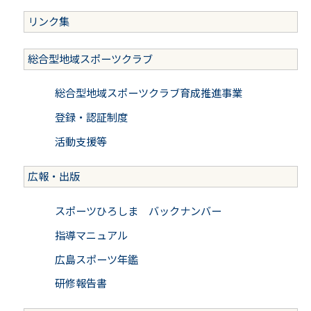
リンク集
総合型地域スポーツクラブ
総合型地域スポーツクラブ育成推進事業
登録・認証制度
活動支援等
広報・出版
スポーツひろしま バックナンバー
指導マニュアル
広島スポーツ年鑑
研修報告書